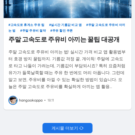
고속도로 휴게소 주유 팁
실시간 기름값 비교 앱
주말 고속도로 주유비 아끼
는 법
주말 주유비 절약
주유 할인 쿠폰
주말 고속도로 주유비 아끼는 꿀팁 대공개
주말 고속도로 주유비 아끼는 법! 실시간 가격 비교 앱 활용법부
터 호갱 방지 꿀팁까지. 기름값 걱정 끝, 개이득! 주말에 고속도
로 타고 나들이 가려는데, 기름값이 부담되시죠? 특히 요즘처럼
유가가 들쭉날쭉할 때는 주유 한 번에도 머리 아픕니다. 그런데
알고 보면, 주유비를 아낄 수 있는 확실한 방법이 있습니다. 오
늘은 주말 고속도로 주유비를 확실하게 아끼는 앱 활용…
hangookoppa
•
18:11
게시물 더보기